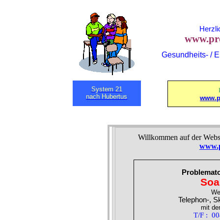
Herzli
www.pr
Gesundheits- / E
System 21
nach Hubertus
www.p
Willkommen auf der Websei
www.p
Problemato
Soa
Wel
Telephon-, S
mit de
T/F :
00