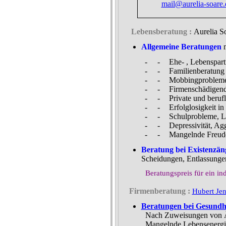
mail@aurelia-soare.
Lebensberatung :
Aurelia S
Allgemeine Beratungen
m
-
-
Ehe- , Lebenspar
-
-
Familienberatung 
-
-
Mobbingprobleme :
-
-
Firmenschädigend
-
-
Private und berufl
-
-
Erfolglosigkeit i
-
-
Schulprobleme, L
-
-
Depressivität, Ag
-
-
Mangelnde Freud
Beratung bei Existenzän
Scheidungen, Entlassungen,
Beratungspreis für ein in
Firmenberatung :
Hubert Jen
Beratungen bei Gesundh
Nach Zuweisungen von Är
Mangelnde Lebensenergie